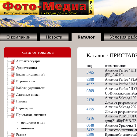
О компании
Новости
Каталог
Условия раб
каталог товаров
Каталог
/
ПРИСТАВ
автоаксессуары
код
наименование
аудиотехника
Антенна Perfeo "KIT
5765
блоки питания и з/у
(PF_A4210)
8388
Антенна Perfeo "PL
игротехника
4622
Антенна Perfeo "RA
кабели, удлинители
Антенна Perfeo "ПУ
9509
USB-инжектора, 26
лазерные диски
Антенна Selenga 102
2176
память
25км от ретранслято
Антенна Selenga 202
периферия
4755
25км от ретранслято
приставки, антенны
Антенна РЭМО UFO-F 
4216
дмв(21-60)/DVB-T2
»
приставки и пду
6048
Антенна Уралочка T
»
антенны
5432
Инжектор питания ан
9396
Кронштейн антенны
разное