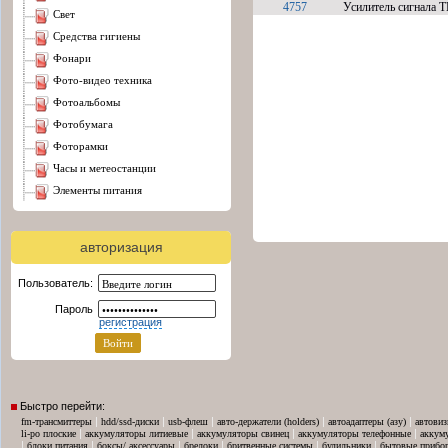
4757
Усилитель сигнала 
свет
средства гигиены
фонари
фото-видео техника
фотоальбомы
фотобумага
фоторамки
часы и метеостанции
элементы питания
авторизация
Пользователь:
Пароль
регистрация
Быстро перейти:
|
|
|
|
|
fm-трансмиттеры
hdd/ssd-диски
usb-флеш
авто-держатели (holders)
автоадаптеры (азу)
автовиз
|
|
|
|
li-po плоские
аккумуляторы литиевые
аккумуляторы свинец
аккумуляторы телефонные
аккум
|
|
|
|
|
|
блоки питания
боксы/ аксессуары
брелоки
бритвенные системы
будильники
бытовые прибо