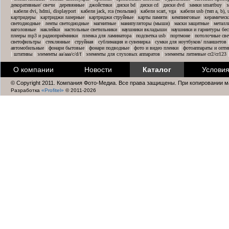
|
|
|
|
|
|
|
декоративные/ свечи
деревянные
джойстики
диски bd
диски cd
диски dvd
замки smartbuy
з
|
|
|
|
кабели dvi, hdmi, displayport
кабели jack, rca (тюльпан)
кабели scart, vga
кабели usb (тип a, b),
|
|
|
|
|
картридеры
картриджи лазерные
картриджи струйные
карты памяти
кемпинговые
керамическ
|
|
|
|
|
светодиодные
ленты светодиодные
магнитные
манипуляторы (мыши)
маски защитные
металл
|
|
|
|
наголовные
наклейки
настольные светильники
наушники вкладыши
наушники и гарнитуры бе
|
|
|
|
плееры mp3 и радиоприёмники
пленка для ламинатора
подсветка usb
портмоне
потолочные све
|
|
|
|
светофильтры
стеклянные
струйная
сублимация и сувенирка
сумки для ноутбуков/ планшетов
|
|
|
|
автомобильные
фонари бытовые
фонари подводные
фото и видео пленки
фотоаппараты и опти
|
|
|
|
штативы
элементы aa/aaa/c/d/f
элементы для слуховых аппаратов
элементы литиевые cr2/cr123
О компании
Новости
Каталог
Условия
© Copyright 2011. Компания Фото-Медиа. Все права защищены. При копировании м
Разработка
«Profitel»
© 2011-2026