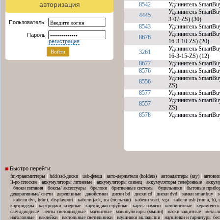
авторизация
8542
Удлинитель SmartBu
Удлинитель SmartBu
4445
3-07-ZS) (30)
Пользователь:
8543
Удлинитель SmartBu
Удлинитель SmartBu
Пароль
8676
16-3-10-ZS) (20)
регистрация
Удлинитель SmartBu
3261
16-3-15-ZS) (12)
8677
Удлинитель SmartBu
8576
Удлинитель SmartBu
Удлинитель SmartBu
8556
ZS)
8577
Удлинитель SmartBu
Удлинитель SmartBu
8557
ZS)
8578
Удлинитель SmartBu
Быстро перейти:
|
|
|
|
|
fm-трансмиттеры
hdd/ssd-диски
usb-флеш
авто-держатели (holders)
автоадаптеры (азу)
автовиз
|
|
|
|
li-po плоские
аккумуляторы литиевые
аккумуляторы свинец
аккумуляторы телефонные
аккум
|
|
|
|
|
|
блоки питания
боксы/ аксессуары
брелоки
бритвенные системы
будильники
бытовые прибо
|
|
|
|
|
|
|
декоративные/ свечи
деревянные
джойстики
диски bd
диски cd
диски dvd
замки smartbuy
з
|
|
|
|
кабели dvi, hdmi, displayport
кабели jack, rca (тюльпан)
кабели scart, vga
кабели usb (тип a, b),
|
|
|
|
|
картридеры
картриджи лазерные
картриджи струйные
карты памяти
кемпинговые
керамическ
|
|
|
|
|
светодиодные
ленты светодиодные
магнитные
манипуляторы (мыши)
маски защитные
металл
|
|
|
|
наголовные
наклейки
настольные светильники
наушники вкладыши
наушники и гарнитуры бе