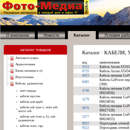
О компании
Новости
Каталог
Условия раб
каталог товаров
Каталог
/
КАБЕЛИ,
автоаксессуары
код
наименование
аудиотехника
9533
Кабель Atcom AT101
блоки питания и з/у
9735
Кабель Atcom AT454
4053
Кабель питания GoP
игротехника
Кабель GoPower евр
8405
кабели, удлинители
(300)
Кабель питания GoP
4740
»
патч-корды
00024056)
»
кабели прочие
Кабель питания GoP
3279
00024054)
»
кабели для apple
Кабель питания GoP
кабели usb type-c, mini usb,
9676
»
00027328)
micro usb
Кабель питания GoP
кабели usb (тип a, b), usb-
3277
»
00024055)
удлинители
9855
Переходник сетевой 
»
кабели scart, vga
9522
Переходник сетевой 