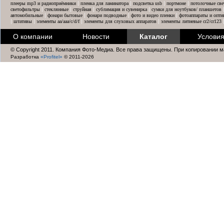
|
|
|
|
плееры mp3 и радиоприёмники
пленка для ламинатора
подсветка usb
портмоне
потолочные све
|
|
|
|
светофильтры
стеклянные
струйная
сублимация и сувенирка
сумки для ноутбуков/ планшетов
|
|
|
|
автомобильные
фонари бытовые
фонари подводные
фото и видео пленки
фотоаппараты и опти
|
|
|
|
штативы
элементы aa/aaa/c/d/f
элементы для слуховых аппаратов
элементы литиевые cr2/cr123
О компании
Новости
Каталог
Условия
© Copyright 2011. Компания Фото-Медиа. Все права защищены. При копировании м
Разработка
«Profitel»
© 2011-2026