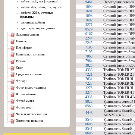
»
кабели jack, rca (тюльпан)
9461
Переходник сетевой 
1690
Сетевой фильтр DEFE
»
кабели dvi, hdmi, displayport
1691
Сетевой фильтр DEF
»
кабели 220в, сетевые
1693
Сетевой фильтр DEFE
фильтры
1692
Сетевой фильтр DEFE
»
антенные кабели
3271
Сетевой фильтр DEF
»
адаптеры, переходники
8529
Сетевой фильтр DEF
0167
Сетевой фильтр DEF
лазерные диски
2244
Сетевой фильтр Per
память
2245
Сетевой фильтр Per
7193
Сетевой фильтр Sma
периферия
7195
Сетевой фильтр Sma
приставки, антенны
7963
Сетевой фильтр Sma
7964
Сетевой фильтр Sma
разное
3823
Сетевой фильтр КО
свет
4333
Тройник TOKER 2T 2
средства гигиены
7221
Тройник TOKER 2T 2
7631
Тройник TOKER 3L 3
фонари
7227
Тройник TOKER 3L 3р
фото-видео техника
3275
Тройник TOKER 3L 3р
3274
Тройник TOKER 4T 4р
фотоальбомы
4335
Тройник TOKER 4T4 
фотобумага
8022
Удлинитель сетевой 
8569
Удлинитель SmartBu
фоторамки
Удлинитель SmartBu
4448
часы и метеостанции
3-02-ZS) (40)
8540
Удлинитель SmartBu
элементы питания
8605
Удлинитель SmartBu
8541
Удлинитель SmartBu
8606
Удлинитель SmartBu