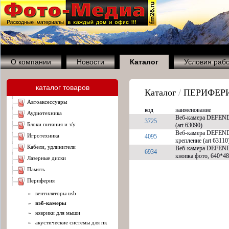
О компании
Новости
Каталог
Условия раб
каталог товаров
Каталог
/
ПЕРИФЕР
автоаксессуары
код
наименование
аудиотехника
Веб-камера DEFENDE
3725
блоки питания и з/у
(art 63090)
Веб-камера DEFENDE
игротехника
4095
крепление (art 63110
кабели, удлинители
Веб-камера DEFENDE
6934
кнопка фото, 640*480
лазерные диски
память
периферия
»
вентиляторы usb
»
вэб-камеры
»
коврики для мыши
»
акустические системы для пк