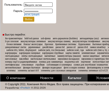
Пользователь:
Пароль
регистрация
Быстро перейти:
|
|
|
|
|
fm-трансмиттеры
hdd/ssd-диски
usb-флеш
авто-держатели (holders)
автоадаптеры (азу)
автовиз
|
|
|
|
li-po плоские
аккумуляторы литиевые
аккумуляторы свинец
аккумуляторы телефонные
аккум
|
|
|
|
|
|
блоки питания
боксы/ аксессуары
брелоки
бритвенные системы
будильники
бытовые прибо
|
|
|
|
|
|
|
декоративные/ свечи
деревянные
джойстики
диски bd
диски cd
диски dvd
замки smartbuy
з
|
|
|
|
кабели dvi, hdmi, displayport
кабели jack, rca (тюльпан)
кабели scart, vga
кабели usb (тип a, b),
|
|
|
|
|
картридеры
картриджи лазерные
картриджи струйные
карты памяти
кемпинговые
керамическ
|
|
|
|
|
светодиодные
ленты светодиодные
магнитные
манипуляторы (мыши)
маски защитные
металл
|
|
|
|
наголовные
наклейки
настольные светильники
наушники вкладыши
наушники и гарнитуры бе
|
|
|
|
плееры mp3 и радиоприёмники
пленка для ламинатора
подсветка usb
портмоне
потолочные све
|
|
|
|
светофильтры
стеклянные
струйная
сублимация и сувенирка
сумки для ноутбуков/ планшетов
|
|
|
|
автомобильные
фонари бытовые
фонари подводные
фото и видео пленки
фотоаппараты и опти
|
|
|
|
штативы
элементы aa/aaa/c/d/f
элементы для слуховых аппаратов
элементы литиевые cr2/cr123
О компании
Новости
Каталог
Условия
© Copyright 2011. Компания Фото-Медиа. Все права защищены. При копировании м
Разработка
«Profitel»
© 2011-2026