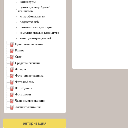
»
клавиатуры
сумки для ноутбуков/
»
планшетов
»
микрофоны для пк
»
подсветка usb
»
разветвители/ адаптеры
»
комплект мышь и клавиатура
»
манипуляторы (мыши)
приставки, антенны
разное
свет
средства гигиены
фонари
фото-видео техника
фотоальбомы
фотобумага
фоторамки
часы и метеостанции
элементы питания
авторизация