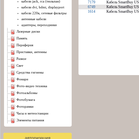
»
кабели jack, rca (тюльпан)
7179
Кабель SmartBuy US
6749
Кабель SmartBuy USB
»
кабели dvi, hdmi, displayport
1614
Кабель SmartBuy USB
»
кабели 220в, сетевые фильтры
»
антенные кабели
»
адаптеры, переходники
лазерные диски
память
периферия
приставки, антенны
разное
свет
средства гигиены
фонари
фото-видео техника
фотоальбомы
фотобумага
фоторамки
часы и метеостанции
элементы питания
авторизация