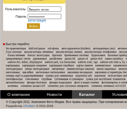
Пользователь:
Пароль
регистрация
Быстро перейти:
|
|
|
|
|
fm-трансмиттеры
hdd/ssd-диски
usb-флеш
авто-держатели (holders)
автоадаптеры (азу)
автовиз
|
|
|
|
li-po плоские
аккумуляторы литиевые
аккумуляторы свинец
аккумуляторы телефонные
аккум
|
|
|
|
|
|
блоки питания
боксы/ аксессуары
брелоки
бритвенные системы
будильники
бытовые прибо
|
|
|
|
|
|
|
декоративные/ свечи
деревянные
джойстики
диски bd
диски cd
диски dvd
замки smartbuy
з
|
|
|
|
кабели dvi, hdmi, displayport
кабели jack, rca (тюльпан)
кабели scart, vga
кабели usb (тип a, b),
|
|
|
|
|
картридеры
картриджи лазерные
картриджи струйные
карты памяти
кемпинговые
керамическ
|
|
|
|
|
светодиодные
ленты светодиодные
магнитные
манипуляторы (мыши)
маски защитные
металл
|
|
|
|
наголовные
наклейки
настольные светильники
наушники вкладыши
наушники и гарнитуры бе
|
|
|
|
плееры mp3 и радиоприёмники
пленка для ламинатора
подсветка usb
портмоне
потолочные све
|
|
|
|
светофильтры
стеклянные
струйная
сублимация и сувенирка
сумки для ноутбуков/ планшетов
|
|
|
|
автомобильные
фонари бытовые
фонари подводные
фото и видео пленки
фотоаппараты и опти
|
|
|
|
штативы
элементы aa/aaa/c/d/f
элементы для слуховых аппаратов
элементы литиевые cr2/cr123
О компании
Новости
Каталог
Условия
© Copyright 2011. Компания Фото-Медиа. Все права защищены. При копировании м
Разработка
«Profitel»
© 2011-2026