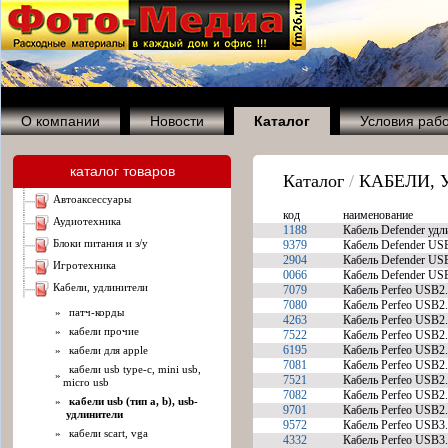
О компании
Новости
Каталог
Условия раб
каталог товаров
Каталог
/
КАБЕЛИ,
автоаксессуары
код
наименование
аудиотехника
1188
Кабель Defender удл
блоки питания и з/у
9379
Кабель Defender US
2904
Кабель Defender USB
игротехника
0066
Кабель Defender USB
кабели, удлинители
7079
Кабель Perfeo USB2.0
7080
Кабель Perfeo USB2.0
»
патч-корды
4263
Кабель Perfeo USB2.
»
кабели прочие
7522
Кабель Perfeo USB2.
6195
Кабель Perfeo USB2.
»
кабели для apple
7081
Кабель Perfeo USB2.
кабели usb type-c, mini usb,
»
7521
Кабель Perfeo USB2.
micro usb
7082
Кабель Perfeo USB2.
»
кабели usb (тип a, b), usb-
9701
Кабель Perfeo USB2.
удлинители
9572
Кабель Perfeo USB3.0
»
кабели scart, vga
4332
Кабель Perfeo USB3.0