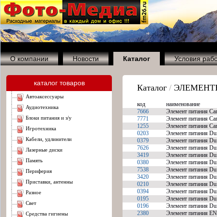
О компании
Новости
Каталог
Условия раб
каталог товаров
Каталог
/
ЭЛЕМЕНТ
автоаксессуары
код
наименование
аудиотехника
7666
Элемент питания Cam
блоки питания и з/у
7771
Элемент питания Cam
1255
Элемент питания Cam
игротехника
0203
Элемент питания Dur
кабели, удлинители
0379
Элемент питания Dur
7626
Элемент питания Dur
лазерные диски
3419
Элемент питания Du
память
0380
Элемент питания Dur
7538
Элемент питания Dur
периферия
3420
Элемент питания Du
приставки, антенны
0210
Элемент питания Dur
0394
Элемент питания Du
разное
0195
Элемент питания Du
свет
0196
Элемент питания Du
2380
Элемент питания EN
средства гигиены