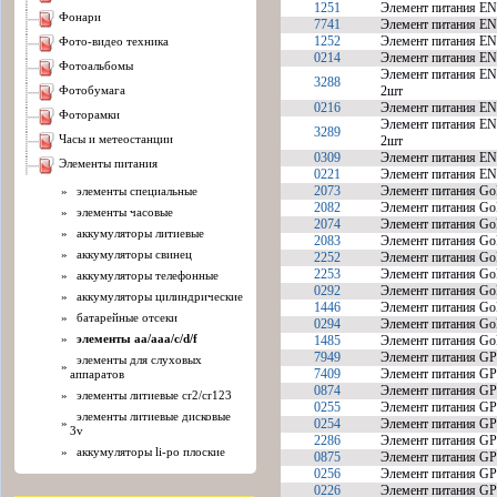
1251
Элемент питания EN
фонари
7741
Элемент питания EN
1252
Элемент питания EN
фото-видео техника
0214
Элемент питания E
фотоальбомы
Элемент питания EN
3288
фотобумага
2шт
0216
Элемент питания E
фоторамки
Элемент питания EN
3289
часы и метеостанции
2шт
0309
Элемент питания E
элементы питания
0221
Элемент питания 
2073
Элемент питания Go
»
элементы специальные
2082
Элемент питания GoP
»
элементы часовые
2074
Элемент питания Go
»
аккумуляторы литиевые
2083
Элемент питания GoP
»
аккумуляторы свинец
2252
Элемент питания Go
2253
Элемент питания Go
»
аккумуляторы телефонные
0292
Элемент питания Go
»
аккумуляторы цилиндрические
1446
Элемент питания Go
»
батарейные отсеки
0294
Элемент питания Go
»
элементы aa/aaa/c/d/f
1485
Элемент питания Go
7949
Элемент питания G
элементы для слуховых
»
7409
Элемент питания GP
аппаратов
0874
Элемент питания G
»
элементы литиевые cr2/cr123
0255
Элемент питания G
элементы литиевые дисковые
»
0254
Элемент питания G
3v
2286
Элемент питания G
»
аккумуляторы li-po плоские
0875
Элемент питания G
0256
Элемент питания G
0226
Элемент питания G