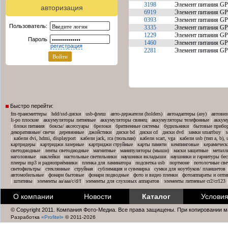
3198
Элемент питания G
авторизация
6919
Элемент питания G
0393
Элемент питания G
Пользователь:
3335
Элемент питания G
1229
Элемент питания G
Пароль
1460
Элемент питания G
регистрация
2281
Элемент питания G
Быстро перейти:
|
|
|
|
|
fm-трансмиттеры
hdd/ssd-диски
usb-флеш
авто-держатели (holders)
автоадаптеры (азу)
автовиз
|
|
|
|
li-po плоские
аккумуляторы литиевые
аккумуляторы свинец
аккумуляторы телефонные
аккум
|
|
|
|
|
|
блоки питания
боксы/ аксессуары
брелоки
бритвенные системы
будильники
бытовые прибо
|
|
|
|
|
|
|
декоративные/ свечи
деревянные
джойстики
диски bd
диски cd
диски dvd
замки smartbuy
з
|
|
|
|
кабели dvi, hdmi, displayport
кабели jack, rca (тюльпан)
кабели scart, vga
кабели usb (тип a, b),
|
|
|
|
|
картридеры
картриджи лазерные
картриджи струйные
карты памяти
кемпинговые
керамическ
|
|
|
|
|
светодиодные
ленты светодиодные
магнитные
манипуляторы (мыши)
маски защитные
металл
|
|
|
|
наголовные
наклейки
настольные светильники
наушники вкладыши
наушники и гарнитуры бе
|
|
|
|
плееры mp3 и радиоприёмники
пленка для ламинатора
подсветка usb
портмоне
потолочные све
|
|
|
|
светофильтры
стеклянные
струйная
сублимация и сувенирка
сумки для ноутбуков/ планшетов
|
|
|
|
автомобильные
фонари бытовые
фонари подводные
фото и видео пленки
фотоаппараты и опти
|
|
|
|
штативы
элементы aa/aaa/c/d/f
элементы для слуховых аппаратов
элементы литиевые cr2/cr123
О компании
Новости
Каталог
Условия
© Copyright 2011. Компания Фото-Медиа. Все права защищены. При копировании м
Разработка
«Profitel»
© 2011-2026