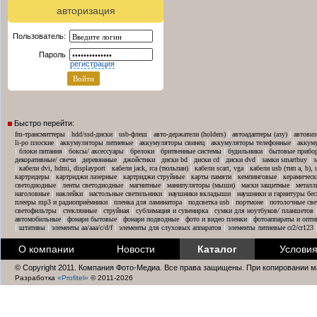
авторизация
Пользователь:
Пароль
регистрация
Быстро перейти:
|
|
|
|
|
fm-трансмиттеры
hdd/ssd-диски
usb-флеш
авто-держатели (holders)
автоадаптеры (азу)
автовиз
|
|
|
|
li-po плоские
аккумуляторы литиевые
аккумуляторы свинец
аккумуляторы телефонные
аккум
|
|
|
|
|
|
блоки питания
боксы/ аксессуары
брелоки
бритвенные системы
будильники
бытовые прибо
|
|
|
|
|
|
|
декоративные/ свечи
деревянные
джойстики
диски bd
диски cd
диски dvd
замки smartbuy
з
|
|
|
|
кабели dvi, hdmi, displayport
кабели jack, rca (тюльпан)
кабели scart, vga
кабели usb (тип a, b),
|
|
|
|
|
картридеры
картриджи лазерные
картриджи струйные
карты памяти
кемпинговые
керамическ
|
|
|
|
|
светодиодные
ленты светодиодные
магнитные
манипуляторы (мыши)
маски защитные
металл
|
|
|
|
наголовные
наклейки
настольные светильники
наушники вкладыши
наушники и гарнитуры бе
|
|
|
|
плееры mp3 и радиоприёмники
пленка для ламинатора
подсветка usb
портмоне
потолочные све
|
|
|
|
светофильтры
стеклянные
струйная
сублимация и сувенирка
сумки для ноутбуков/ планшетов
|
|
|
|
автомобильные
фонари бытовые
фонари подводные
фото и видео пленки
фотоаппараты и опти
|
|
|
|
штативы
элементы aa/aaa/c/d/f
элементы для слуховых аппаратов
элементы литиевые cr2/cr123
О компании
Новости
Каталог
Условия
© Copyright 2011. Компания Фото-Медиа. Все права защищены. При копировании м
Разработка
«Profitel»
© 2011-2026