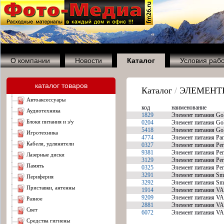
О компании
Новости
Каталог
Условия раб
каталог товаров
Каталог
/
ЭЛЕМЕНТ
автоаксессуары
код
наименование
аудиотехника
1829
Элемент питания Go
блоки питания и з/у
0204
Элемент питания Go
5418
Элемент питания Go
игротехника
4774
Элемент питания Pan
кабели, удлинители
0327
Элемент питания Pe
9381
Элемент питания Pe
лазерные диски
3129
Элемент питания Pe
память
0325
Элемент питания Pe
3291
Элемент питания Sm
периферия
3292
Элемент питания Sm
приставки, антенны
1914
Элемент питания VA
9209
Элемент питания VAR
разное
2881
Элемент питания VAR
свет
6072
Элемент питания VAR
средства гигиены