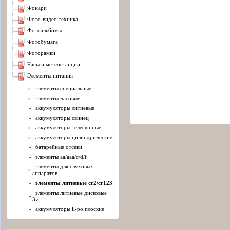
фонари
фото-видео техника
фотоальбомы
фотобумага
фоторамки
часы и метеостанции
элементы питания
»
элементы специальные
»
элементы часовые
»
аккумуляторы литиевые
»
аккумуляторы свинец
»
аккумуляторы телефонные
»
аккумуляторы цилиндрические
»
батарейные отсеки
»
элементы aa/aaa/c/d/f
элементы для слуховых
»
аппаратов
»
элементы литиевые cr2/cr123
элементы литиевые дисковые
»
3v
»
аккумуляторы li-po плоские