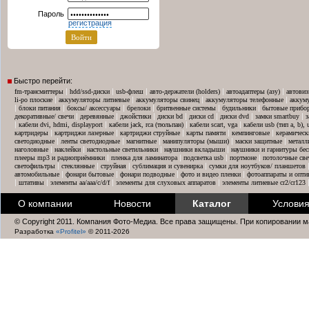
Пароль
регистрация
Быстро перейти:
|
|
|
|
|
fm-трансмиттеры
hdd/ssd-диски
usb-флеш
авто-держатели (holders)
автоадаптеры (азу)
автовиз
|
|
|
|
li-po плоские
аккумуляторы литиевые
аккумуляторы свинец
аккумуляторы телефонные
аккум
|
|
|
|
|
|
блоки питания
боксы/ аксессуары
брелоки
бритвенные системы
будильники
бытовые прибо
|
|
|
|
|
|
|
декоративные/ свечи
деревянные
джойстики
диски bd
диски cd
диски dvd
замки smartbuy
з
|
|
|
|
кабели dvi, hdmi, displayport
кабели jack, rca (тюльпан)
кабели scart, vga
кабели usb (тип a, b),
|
|
|
|
|
картридеры
картриджи лазерные
картриджи струйные
карты памяти
кемпинговые
керамическ
|
|
|
|
|
светодиодные
ленты светодиодные
магнитные
манипуляторы (мыши)
маски защитные
металл
|
|
|
|
наголовные
наклейки
настольные светильники
наушники вкладыши
наушники и гарнитуры бе
|
|
|
|
плееры mp3 и радиоприёмники
пленка для ламинатора
подсветка usb
портмоне
потолочные све
|
|
|
|
светофильтры
стеклянные
струйная
сублимация и сувенирка
сумки для ноутбуков/ планшетов
|
|
|
|
автомобильные
фонари бытовые
фонари подводные
фото и видео пленки
фотоаппараты и опти
|
|
|
|
штативы
элементы aa/aaa/c/d/f
элементы для слуховых аппаратов
элементы литиевые cr2/cr123
О компании
Новости
Каталог
Условия
© Copyright 2011. Компания Фото-Медиа. Все права защищены. При копировании м
Разработка
«Profitel»
© 2011-2026