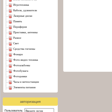
игротехника
кабели, удлинители
лазерные диски
память
периферия
приставки, антенны
разное
свет
средства гигиены
фонари
фото-видео техника
фотоальбомы
фотобумага
фоторамки
часы и метеостанции
элементы питания
авторизация
Пользователь: