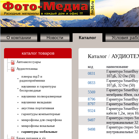
О компании
Новости
Каталог
Условия раб
каталог товаров
Каталог
/
АУДИОТЕ
автоаксессуары
код
наименование
аудиотехника
Гарнитура SmartBuy
0831
107дБ, 32 Ом (50)
плееры mp3 и
»
радиоприёмники
Гарнитура SmartBuy
0833
107дБ, 32 Ом (50)
наушники и гарнитуры
»
Гарнитура SmartBuy
беспроводные
5569
мембраны 40мм, скл
»
наушники полноразмерные
8796
Гарнитура SmartBuy
»
наушники вкладыши
8797
Гарнитура SmartBuy
»
акустика портативная
Гарнитура SmartBuy
9324
кабеля 1,2м, звук Hi
»
гарнитуры компьютерные
Гарнитура стерео S
»
микрофоны для смартфона
9497
внутриканальные 32 
»
микрофоны вокальные
Гарнитура стерео S
9498
»
гарнитуры мобильные
внутриканальные 32 
блоки питания и з/у