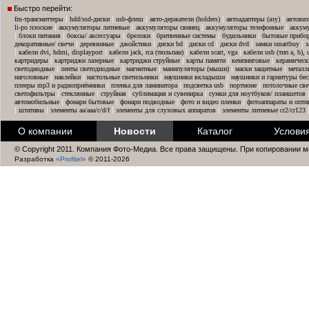
Быстро перейти:
|
|
|
|
|
fm-трансмиттеры
hdd/ssd-диски
usb-флеш
авто-держатели (holders)
автоадаптеры (азу)
автовиз
|
|
|
|
li-po плоские
аккумуляторы литиевые
аккумуляторы свинец
аккумуляторы телефонные
аккум
|
|
|
|
|
|
блоки питания
боксы/ аксессуары
брелоки
бритвенные системы
будильники
бытовые прибо
|
|
|
|
|
|
|
декоративные/ свечи
деревянные
джойстики
диски bd
диски cd
диски dvd
замки smartbuy
з
|
|
|
|
кабели dvi, hdmi, displayport
кабели jack, rca (тюльпан)
кабели scart, vga
кабели usb (тип a, b),
|
|
|
|
|
картридеры
картриджи лазерные
картриджи струйные
карты памяти
кемпинговые
керамическ
|
|
|
|
|
светодиодные
ленты светодиодные
магнитные
манипуляторы (мыши)
маски защитные
металл
|
|
|
|
наголовные
наклейки
настольные светильники
наушники вкладыши
наушники и гарнитуры бе
|
|
|
|
плееры mp3 и радиоприёмники
пленка для ламинатора
подсветка usb
портмоне
потолочные све
|
|
|
|
светофильтры
стеклянные
струйная
сублимация и сувенирка
сумки для ноутбуков/ планшетов
|
|
|
|
автомобильные
фонари бытовые
фонари подводные
фото и видео пленки
фотоаппараты и опти
|
|
|
|
штативы
элементы aa/aaa/c/d/f
элементы для слуховых аппаратов
элементы литиевые cr2/cr123
О компании
Новости
Каталог
Услови
© Copyright 2011. Компания Фото-Медиа. Все права защищены. При копировании м
Разработка
«Profitel»
© 2011-2026