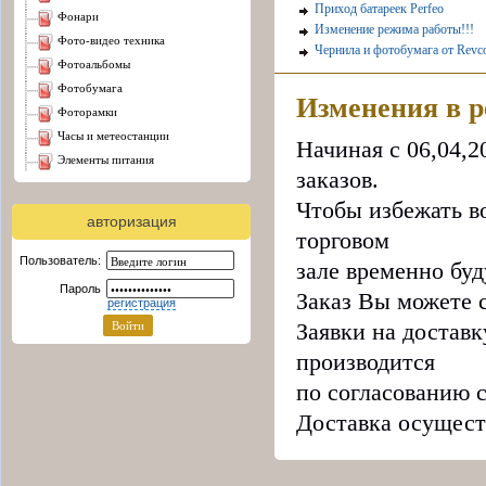
Приход батареек Perfeo
фонари
Изменение режима работы!!!
фото-видео техника
Чернила и фотобумага от Revc
фотоальбомы
фотобумага
Изменения в 
фоторамки
часы и метеостанции
Начиная с 06,04,
элементы питания
заказов.
Чтобы избежать в
авторизация
торговом
Пользователь:
зале временно буд
Пароль
Заказ Вы можете с
регистрация
Заявки на доставк
производится
по согласованию с
Доставка осущест