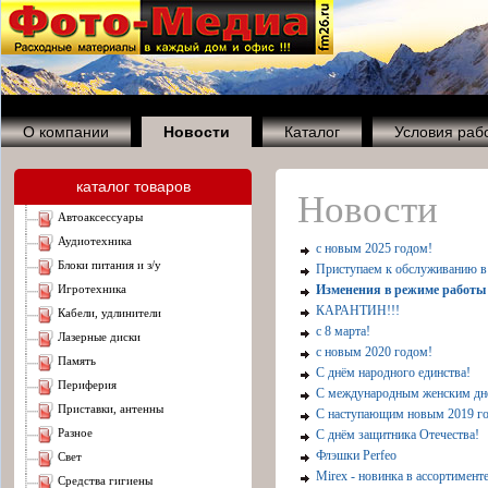
О компании
Новости
Каталог
Условия раб
каталог товаров
Новости
автоаксессуары
аудиотехника
с новым 2025 годом!
блоки питания и з/у
Приступаем к обслуживанию в 
игротехника
Изменения в режиме работы
КАРАНТИН!!!
кабели, удлинители
с 8 марта!
лазерные диски
с новым 2020 годом!
память
С днём народного единства!
периферия
С международным женским дн
приставки, антенны
С наступающим новым 2019 г
разное
С днём защитника Отечества!
Флэшки Perfeo
свет
Mirex - новинка в ассортимент
средства гигиены